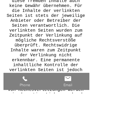
diese fremden Inhalte auch
keine Gewähr übernehmen. Für
die Inhalte der verlinkten
Seiten ist stets der jeweilige
Anbieter oder Betreiber der
Seiten verantwortlich. Die
verlinkten Seiten wurden zum
Zeitpunkt der Verlinkung auf
mögliche Rechtsverstöße
überprüft. Rechtswidrige
Inhalte waren zum Zeitpunkt
der Verlinkung nicht
erkennbar. Eine permanente
inhaltliche Kontrolle der
verlinkten Seiten ist jedoch
ohne konkrete Anhaltspunkte
einer Rechtsverletzung nicht
zumutbar. Bei Bekanntwerden
Phone
Email
von Rechtsverletzungen werden
wir derartige Links umgehend
entfernen.
Design:
wgtop
Bahnhofstrasse 111
CH-9240 Uzwil